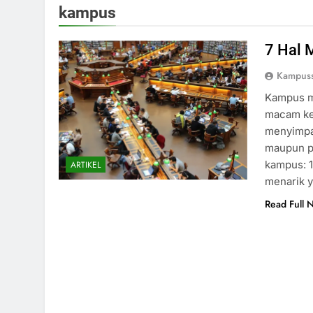
kampus
7 Hal 
Kampuss
Kampus m
macam keu
menyimpa
maupun pe
kampus: 1
ARTIKEL
menarik y
Read Full 