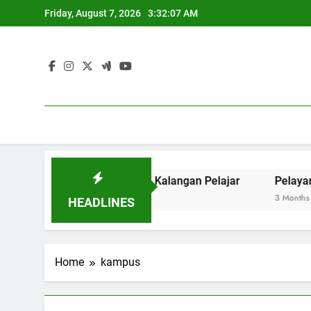
Skip
Friday, August 7, 2026
3:32:07 AM
to
content
uk Jiwa Mandiri pada Kalangan Pelajar
Pelayanan Masy
3 Months Ago
HEADLINES
Home
kampus