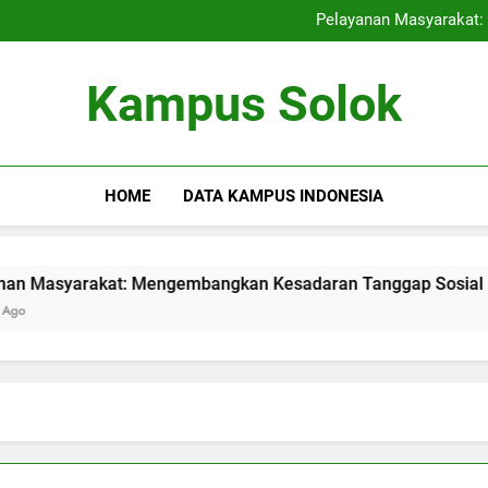
Studi Mandiri serta Kewiraus
Pelayanan Masyarakat
Kepentingan Tempat Ting
Meningkatkan Kualitas 
Studi Mandiri serta Kewiraus
Kampus Solok
Pelayanan Masyarakat
Kepentingan Tempat Ting
Meningkatkan Kualitas 
HOME
DATA KAMPUS INDONESIA
arakat: Mengembangkan Kesadaran Tanggap Sosial Mahasis