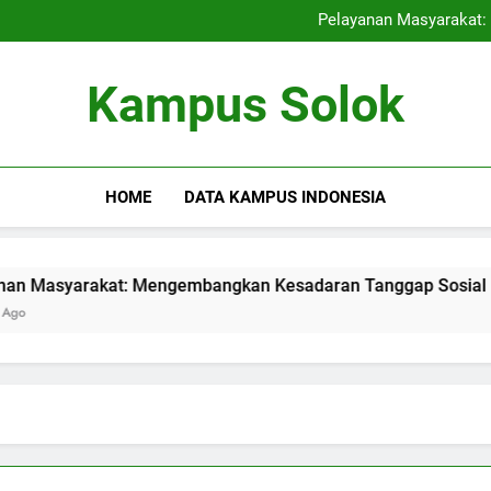
Studi Mandiri serta Kewiraus
Pelayanan Masyarakat
Kepentingan Tempat Ting
Meningkatkan Kualitas 
Studi Mandiri serta Kewiraus
Kampus Solok
Pelayanan Masyarakat
Kepentingan Tempat Ting
Meningkatkan Kualitas 
HOME
DATA KAMPUS INDONESIA
arakat: Mengembangkan Kesadaran Tanggap Sosial Mahasis