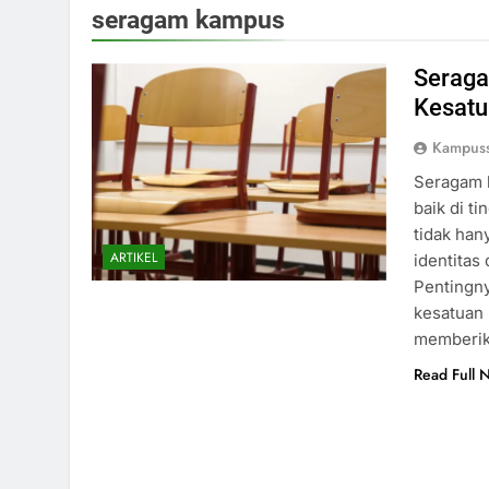
seragam kampus
Seraga
Kesatu
Kampuss
Seragam 
baik di t
tidak han
ARTIKEL
identitas
Pentingn
kesatuan 
memberik
Read Full 