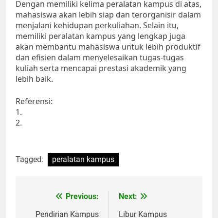
Dengan memiliki kelima peralatan kampus di atas,
mahasiswa akan lebih siap dan terorganisir dalam
menjalani kehidupan perkuliahan. Selain itu,
memiliki peralatan kampus yang lengkap juga
akan membantu mahasiswa untuk lebih produktif
dan efisien dalam menyelesaikan tugas-tugas
kuliah serta mencapai prestasi akademik yang
lebih baik.
Referensi:
1.
2.
Tagged:
peralatan kampus
Post
Previous:
Next:
navigation
Pendirian Kampus
Libur Kampus