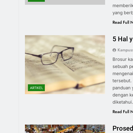
memberik
yang ber
Read Full 
5 Hal 
Kampuss
Brosur ka
sebuah pe
mengenai 
tersebut.
panduan y
ARTIKEL
dengan ke
diketahu
Read Full 
Prosed