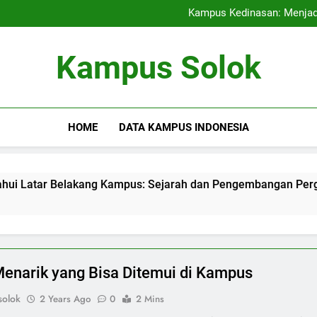
Alasan Utama Mengapa K
Kampus Kedinasan: Menjad
Pendidikan: Mempersiapkan G
Contoh Surat Izin Tidak Masu
Alasan Utama Mengapa K
Kampus Solok
Kampus Kedinasan: Menjad
Pendidikan: Mempersiapkan G
Contoh Surat Izin Tidak Masu
HOME
DATA KAMPUS INDONESIA
elakang Kampus: Sejarah dan Pengembangan Perguruan Tinggi
Menarik yang Bisa Ditemui di Kampus
olok
2 Years Ago
0
2 Mins