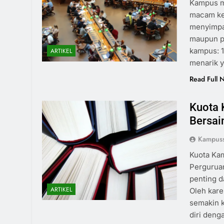
Kampus m
macam keu
menyimpa
maupun pe
kampus: 1
ARTIKEL
menarik y
Read Full 
Kuota 
Bersai
Kampuss
Kuota Kam
Perguruan
penting d
ARTIKEL
Oleh kare
semakin k
diri deng