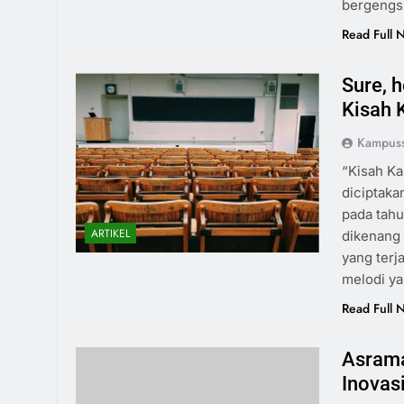
bergengs
Read Full 
Sure, h
Kisah 
Kampuss
“Kisah Ka
diciptakan
pada tahu
ARTIKEL
dikenang 
yang terj
melodi y
Read Full 
Asram
Inovas