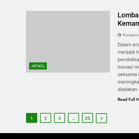
Lomba 
Kemam
Kampuss
Dalam era
menjadi h
pendidikan
ARTIKEL
inovasi m
seksama d
meningkat
diadakan
Read Full 
1
2
3
…
25