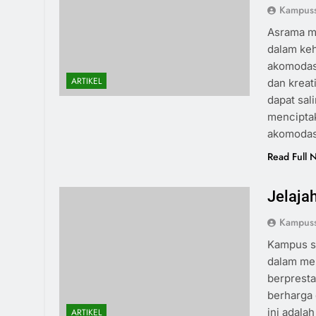
Kampuss
Asrama m
dalam ke
akomodas
ARTIKEL
dan kreat
dapat sal
menciptak
akomodasi
Read Full 
Jelaja
Kampuss
Kampus se
dalam mel
berpresta
berharga 
ini adala
ARTIKEL