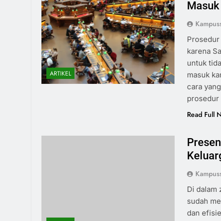
Masuk 
Kampuss
Prosedur 
karena Sa
untuk tid
ARTIKEL
masuk kam
cara yang
prosedur 
Read Full 
Presen
Keluar
Kampuss
Di dalam 
sudah me
dan efisi