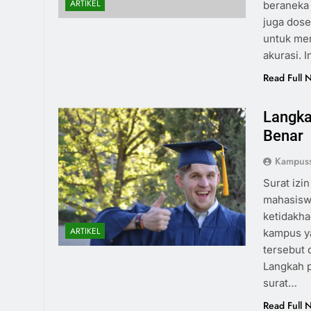
ARTIKEL
beraneka 
juga dose
untuk men
akurasi. I
Read Full 
Langka
Benar
Kampuss
Surat izi
mahasiswa
ketidakha
ARTIKEL
kampus ya
tersebut 
Langkah p
surat…
Read Full 