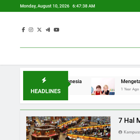
Skip
Monday, August 10, 2026
6:47:39 AM
to
content
ng Sukses di Indonesia
Mengetahui Latar B
1 Year Ago
HEADLINES
7 Hal 
Kampuss