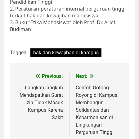
Pendidikan Tinggi
2. Peraturan-peraturan internal perguruan tinggi
terkait hak dan kewajiban mahasiswa
3. Buku “Etika Mahasiswa” oleh Prof. Dr. Arief
Budiman
Tagged:
hak dan kewajiban di kampus
Post
Previous:
Next:
navigation
Langkah-langkah
Contoh Gotong
Mendapatkan Surat
Royong di Kampus:
Izin Tidak Masuk
Membangun
Kampus Karena
Solidaritas dan
Sakit
Keharmonisan di
Lingkungan
Perguruan Tinggi