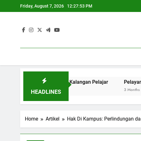
Skip
Friday, August 7, 2026
12:27:54 PM
to
content
wa Mandiri pada Kalangan Pelajar
Pelayanan Masyarak
3 Months Ago
HEADLINES
Home
Artikel
Hak Di Kampus: Perlindungan d