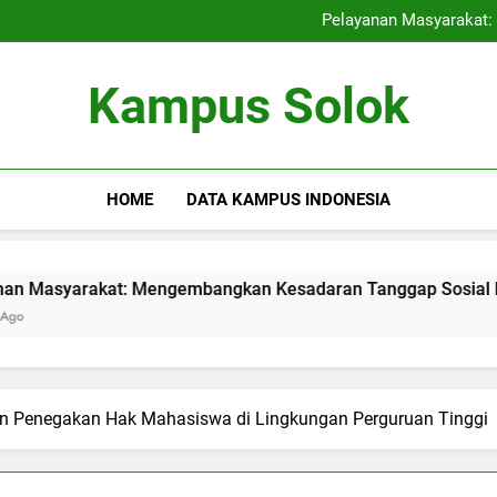
Studi Mandiri serta Kewiraus
Pelayanan Masyarakat
Kepentingan Tempat Ting
Meningkatkan Kualitas 
Studi Mandiri serta Kewiraus
Kampus Solok
Pelayanan Masyarakat
Kepentingan Tempat Ting
Meningkatkan Kualitas 
HOME
DATA KAMPUS INDONESIA
at: Mengembangkan Kesadaran Tanggap Sosial Mahasiswa
an Penegakan Hak Mahasiswa di Lingkungan Perguruan Tinggi