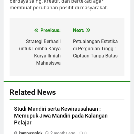
berdaya saing, kreatif, dan bertekad agar
membuat perubahan positif di masyarakat.
Post
Previous:
Next:
navigation
Strategi Berhasil
Petualangan Estetika
untuk Lomba Karya
di Perguruan Tinggi:
Karya Ilmiah
Ciptaan Tanpa Batas
Mahasiswa
Related News
Studi Mandiri serta Kewirausahaan :
Memupuk Jiwa Mandiri pada Kalangan
Pelajar
kampussolok
2 months ago
0