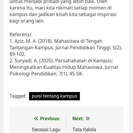
untuk menjadi pribadi yang lebih baik. Oleh
karena itu, mari kita nikmati setiap momen di
kampus dan jadikan kisah kita sebagai inspirasi
bagi orang lain.
Referensi:
1. Aziz, M. A. (2018). Mahasiswa di Tengah
Tantangan Kampus. Jurnal Pendidikan Tinggi, 5(2),
89-102.
2. Suryadi, A. (2020). Persahabatan di Kampus:
Meningkatkan Kualitas Hidup Mahasiswa. Jurnal
Psikologi Pendidikan, 7(1), 45-58.
Tagged:
puisi tentang kampus
Post
Previous:
Next:
navigation
Sensasi Lagu
Tata Kelola